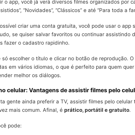
r o app, você já verá diversos filmes organizados por c
istidos”, “Novidades”, “Clássicos” e até “Para toda a fam
ssível criar uma conta gratuita, você pode usar o app 
o, se quiser salvar favoritos ou continuar assistindo d
fazer o cadastro rapidinho.
 é só escolher o título e clicar no botão de reprodução.
as em vários idiomas, o que é perfeito para quem quer 
ender melhor os diálogos.
no celular: Vantagens de assistir filmes pelo celu
a gente ainda preferir a TV, assistir filmes pelo celular
vez mais comum. Afinal, é
prático, portátil e gratuito
.
ocê pode: