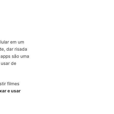
elular em um
te, dar risada
s apps são uma
 usar de
tir filmes
xar e usar