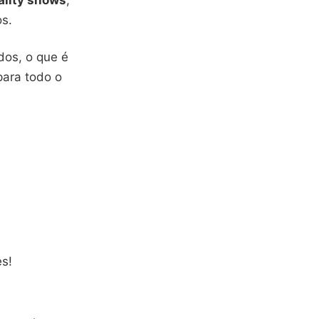
eality shows
,
s.
dos, o que é
para todo o
es!