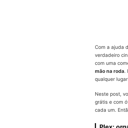
Com a ajuda 
verdadeiro cin
com uma coméd
mão na roda
.
qualquer luga
Neste post, v
grátis e com 
cada um. Então
Plex: org