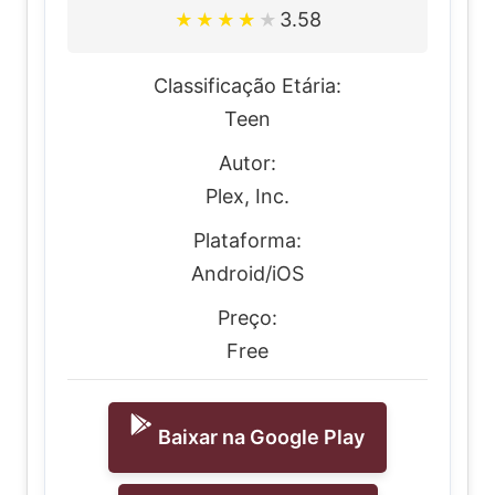
3.58
★
★
★
★
★
Classificação Etária:
Teen
Autor:
Plex, Inc.
Plataforma:
Android/iOS
Preço:
Free
Baixar na Google Play