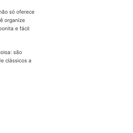
não só oferece
ê organize
onita e fácil
coisa: são
e clássicos a