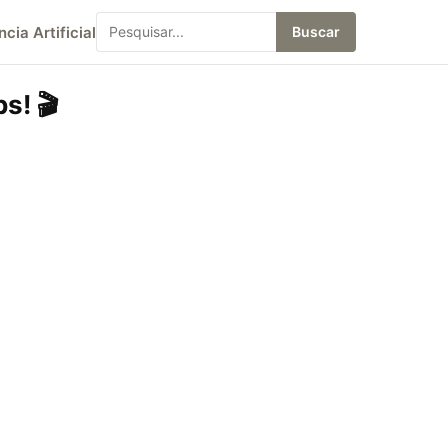
ncia Artificial
Buscar
s! 🎬