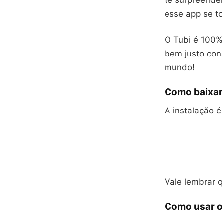
te surpreende
esse app se t
O Tubi é 100%
bem justo cons
mundo!
Como baixar
A instalação 
Vale lembrar q
Como usar o