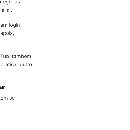
ategorias
ília”.
sem login
epois,
 O Tubi também
praticar outro
lar
 tem se