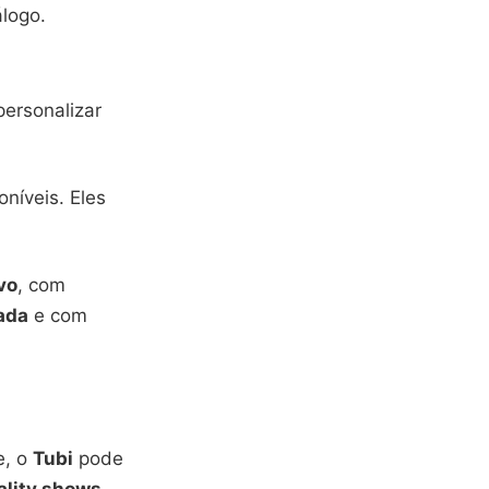
álogo.
personalizar
oníveis. Eles
vo
, com
ada
e com
e, o
Tubi
pode