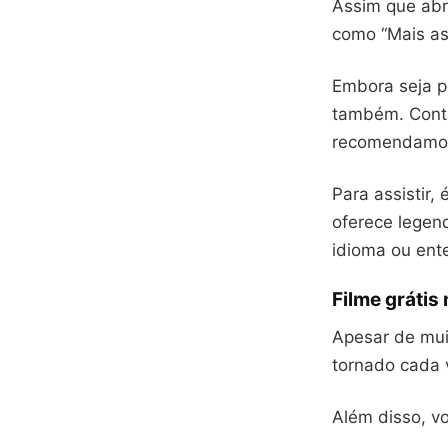
Assim que abri
como “Mais ass
Embora seja po
também. Contud
recomendamos 
Para assistir,
oferece legend
idioma ou ent
Filme grátis 
Apesar de muit
tornado cada 
Além disso, v