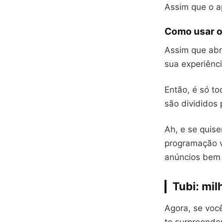
Assim que o ap
Como usar o
Assim que abri
sua experiênci
Então, é só to
são divididos
Ah, e se quise
programação v
anúncios bem 
Tubi: mil
Agora, se voc