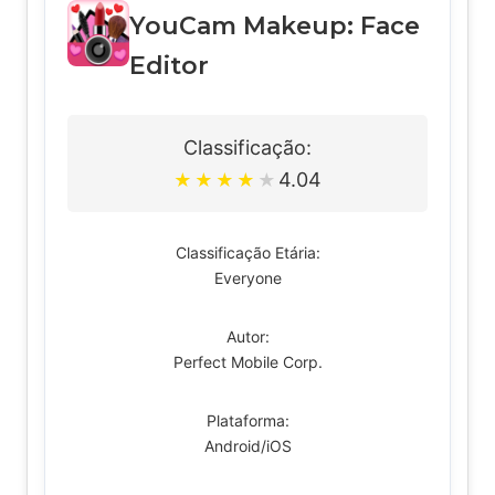
YouCam Makeup: Face
Editor
Classificação:
4.04
★
★
★
★
★
Classificação Etária:
Everyone
Autor:
Perfect Mobile Corp.
Plataforma:
Android/iOS