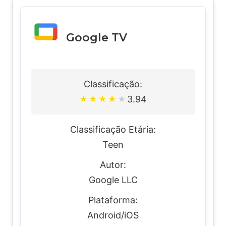
Google TV
Classificação:
3.94
★
★
★
★
★
Classificação Etária:
Teen
Autor:
Google LLC
Plataforma:
Android/iOS