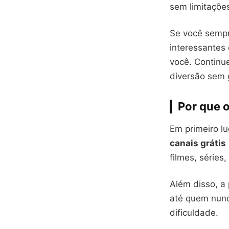
sem limitaçõe
Se você semp
interessantes
você. Continu
diversão sem 
Por que 
Em primeiro l
canais grátis
filmes, séries
Além disso, a 
até quem nunc
dificuldade.