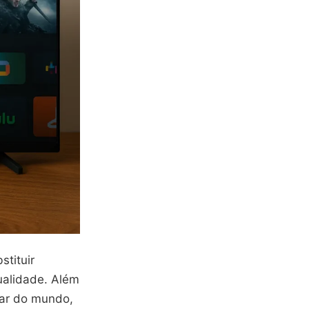
tituir
ualidade. Além
gar do mundo,