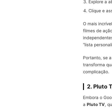
Explore a 
Clique e as
O mais incríve
filmes de ação
independentes
“lista persona
Portanto, se 
transforma qu
complicação.
2. Pluto 
Embora o Goog
a
Pluto TV
, q