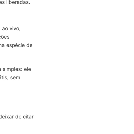
s liberadas.
 ao vivo,
ções
uma espécie de
é simples: ele
átis, sem
ixar de citar