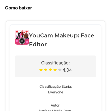
Como baixar
YouCam Makeup: Face
Editor
Classificação:
4.04
★
★
★
★
★
Classificação Etária:
Everyone
Autor:
Perfect Mobile Corp.