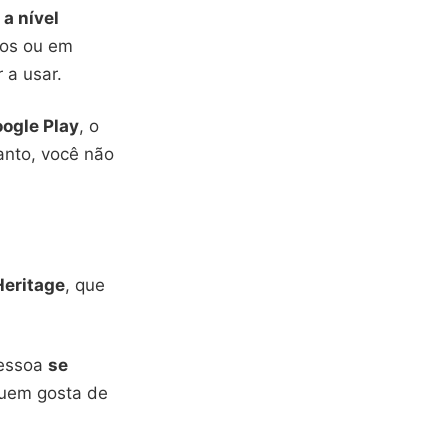
m
a nível
dos ou em
 a usar.
ogle Play
, o
anto, você não
eritage
, que
pessoa
se
quem gosta de