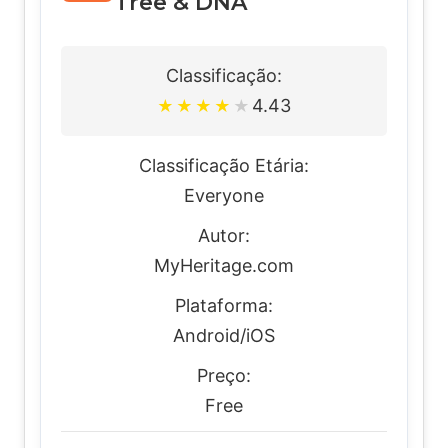
Tree & DNA
Classificação:
4.43
★
★
★
★
★
Classificação Etária:
Everyone
Autor:
MyHeritage.com
Plataforma:
Android/iOS
Preço:
Free