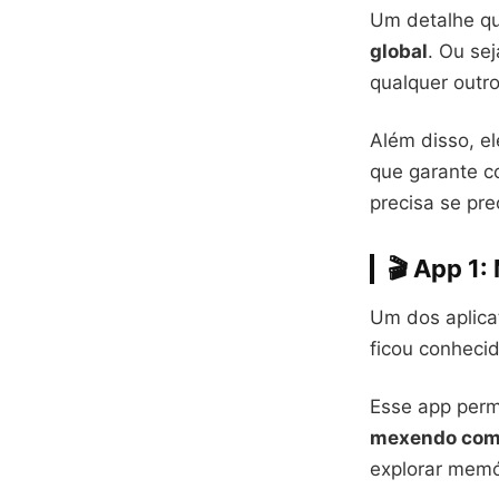
Um detalhe qu
global
. Ou se
qualquer outro
Além disso, el
que garante c
precisa se pre
🎬 App 1:
Um dos aplic
ficou conheci
Esse app perm
mexendo como
explorar memó