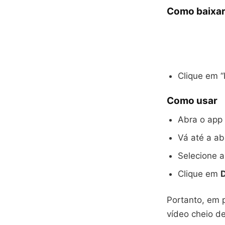
Como baixa
Clique em “
Como usar
Abra o app 
Vá até a a
Selecione 
Clique em
Portanto, em 
vídeo cheio d