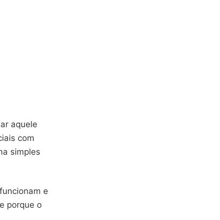
dar aquele
ciais com
ma simples
 funcionam e
se porque o