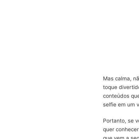
Mas calma, nã
toque diverti
conteúdos que
selfie em um 
Portanto, se v
quer conhecer
que vem a seg