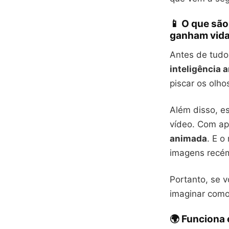
📱 O que sã
ganham vida
Antes de tudo
inteligência ar
piscar os olhos
Além disso, e
vídeo. Com ap
animada
. E o
imagens recém
Portanto, se v
imaginar como
🌍 Funciona