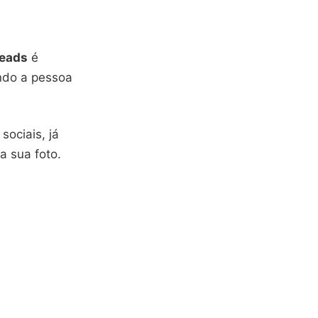
eads
é
endo a pessoa
sociais, já
a sua foto.