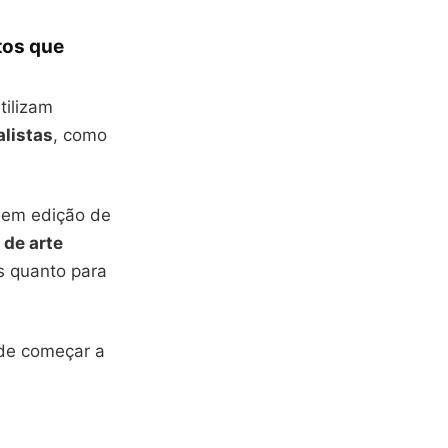
tos que
tilizam
listas
, como
a em edição de
 de arte
as quanto para
ode começar a