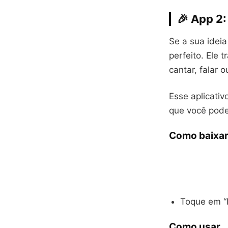
🎉 App 2
Se a sua idei
perfeito. Ele
cantar, falar 
Esse aplicativ
que você pode 
Como baixa
Toque em “I
Como usar