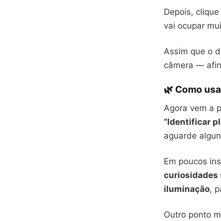
Depois, cliqu
vai ocupar mui
Assim que o do
câmera — afina
🌿 Como usar
Agora vem a pa
“Identificar p
aguarde algun
Em poucos ins
curiosidades 
iluminação
, 
Outro ponto mu