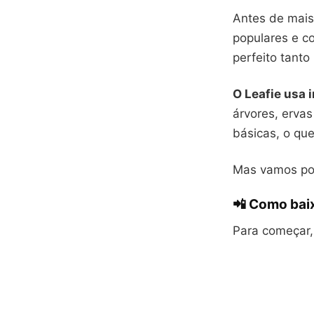
Antes de mai
populares e c
perfeito tant
O Leafie usa i
árvores, ervas
básicas, o que
Mas vamos por 
📲 Como baix
Para começar,