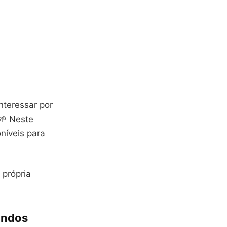
nteressar por
🌱 Neste
oníveis para
 própria
undos