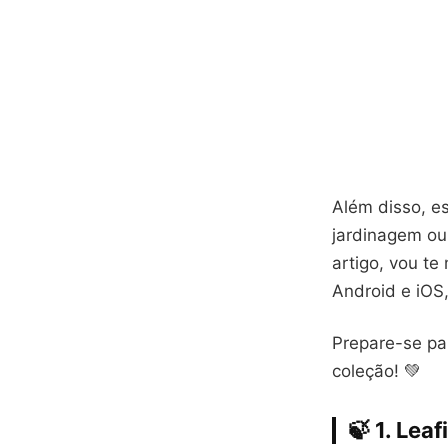
Além disso, e
jardinagem ou
artigo, vou te
Android e iOS,
Prepare-se pa
coleção! 💚
🍃 1. Le