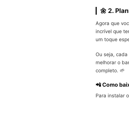
🌼 2. Pl
Agora que voc
incrível que 
um toque espe
Ou seja, cada
melhorar o ban
completo. 🌱
📲 Como baix
Para instalar 