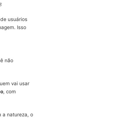

nde usuários
nagem. Isso
cê não
quem vai usar
do
, com
 a natureza, o