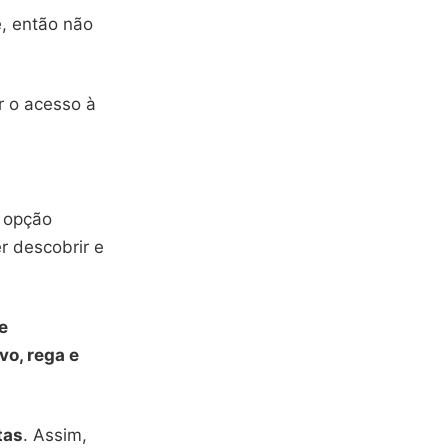
, então não
r o acesso à
a opção
r descobrir e
e
vo, rega e
tas
. Assim,