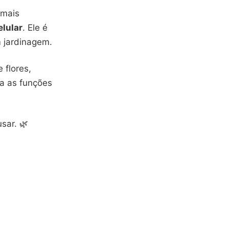
 mais
elular
. Ele é
m jardinagem.
 flores,
a as funções
sar. 🌿