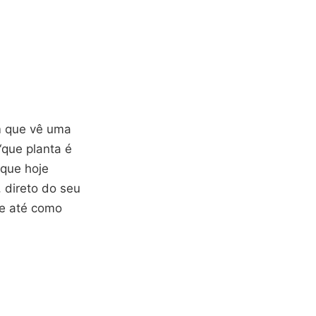
m que vê uma
“que planta é
 que hoje
, direto do seu
 e até como