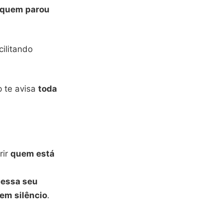
quem parou
cilitando
p te avisa
toda
rir
quem está
essa seu
em silêncio
.