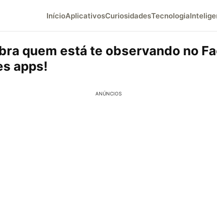
Início
Aplicativos
Curiosidades
Tecnologia
Intelige
bra quem está te observando no F
s apps!
ANÚNCIOS