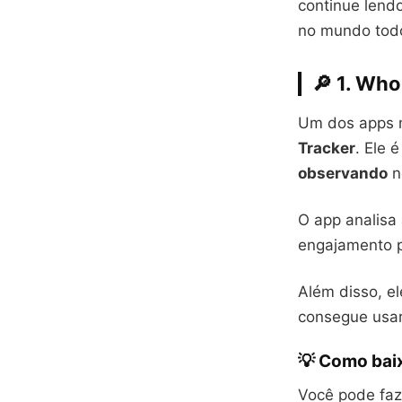
continue lend
no mundo todo
🔎 1.
Who 
Um dos apps m
Tracker
. Ele 
observando
n
O app analisa
engajamento p
Além disso, el
consegue usar
💡 Como baix
Você pode faze