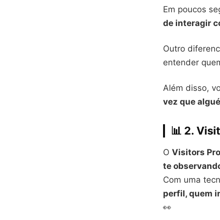
Em poucos seg
de interagir 
Outro diferenc
entender quem
Além disso, v
vez que algué
📊 2.
Visi
O
Visitors Pro
te observand
Com uma tecno
perfil, quem 
👀