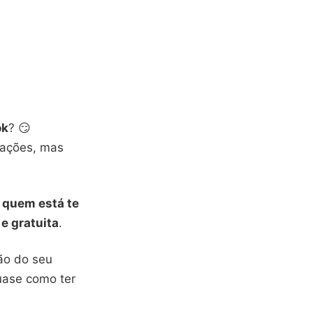
ok
? 😏
cações, mas
 quem está te
e gratuita
.
ção do seu
uase como ter