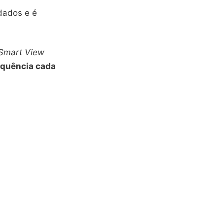
dados e é
Smart View
equência cada