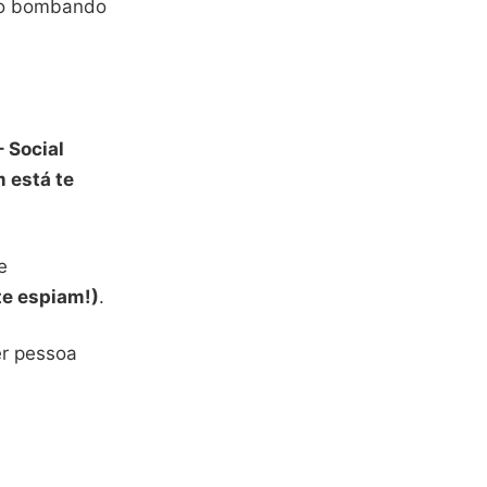
o bombando
 Social
 está te
e
te espiam!)
.
er pessoa