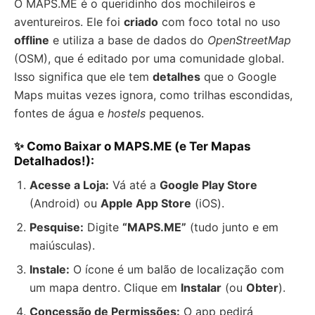
O MAPS.ME é o queridinho dos mochileiros e
aventureiros. Ele foi
criado
com foco total no uso
offline
e utiliza a base de dados do
OpenStreetMap
(OSM), que é editado por uma comunidade global.
Isso significa que ele tem
detalhes
que o Google
Maps muitas vezes ignora, como trilhas escondidas,
fontes de água e
hostels
pequenos.
✨ Como Baixar o MAPS.ME (e Ter Mapas
Detalhados!):
Acesse a Loja:
Vá até a
Google Play Store
(Android) ou
Apple App Store
(iOS).
Pesquise:
Digite
“MAPS.ME”
(tudo junto e em
maiúsculas).
Instale:
O ícone é um balão de localização com
um mapa dentro. Clique em
Instalar
(ou
Obter
).
Concessão de Permissões:
O app pedirá