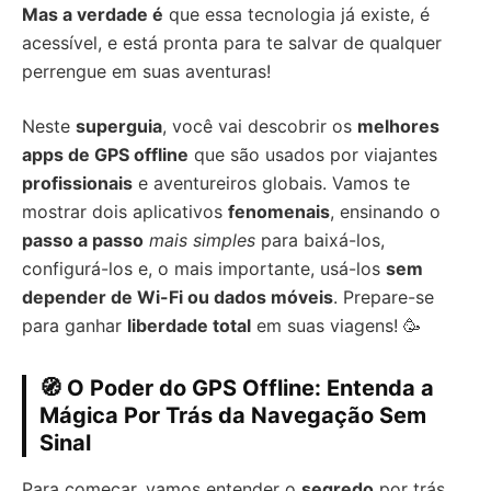
Mas a verdade é
que essa tecnologia já existe, é
acessível, e está pronta para te salvar de qualquer
perrengue em suas aventuras!
Neste
superguia
, você vai descobrir os
melhores
apps de GPS offline
que são usados por viajantes
profissionais
e aventureiros globais. Vamos te
mostrar dois aplicativos
fenomenais
, ensinando o
passo a passo
mais simples
para baixá-los,
configurá-los e, o mais importante, usá-los
sem
depender de Wi-Fi ou dados móveis
. Prepare-se
para ganhar
liberdade total
em suas viagens! 🥳
🧭 O Poder do GPS Offline: Entenda a
Mágica Por Trás da Navegação Sem
Sinal
Para começar, vamos entender o
segredo
por trás