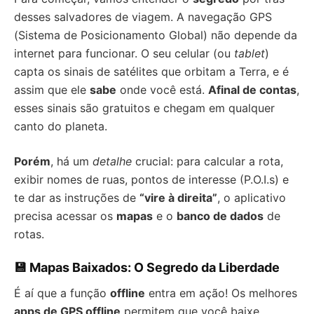
desses salvadores de viagem. A navegação GPS
(Sistema de Posicionamento Global) não depende da
internet para funcionar. O seu celular (ou
tablet
)
capta os sinais de satélites que orbitam a Terra, e é
assim que ele
sabe
onde você está.
Afinal de contas
,
esses sinais são gratuitos e chegam em qualquer
canto do planeta.
Porém
, há um
detalhe
crucial: para calcular a rota,
exibir nomes de ruas, pontos de interesse (P.O.I.s) e
te dar as instruções de
“vire à direita”
, o aplicativo
precisa acessar os
mapas
e o
banco de dados
de
rotas.
💾 Mapas Baixados: O Segredo da Liberdade
É aí que a função
offline
entra em ação! Os melhores
apps de GPS offline
permitem que você baixe