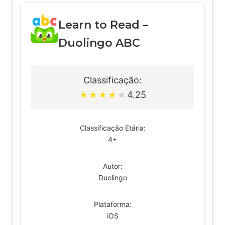
Learn to Read –
Duolingo ABC
Classificação:
4.25
★
★
★
★
★
Classificação Etária:
4+
Autor:
Duolingo
Plataforma:
iOS