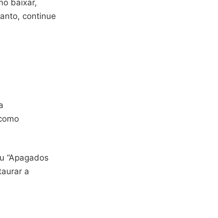
mo baixar,
anto, continue
a
 como
ou “Apagados
taurar a