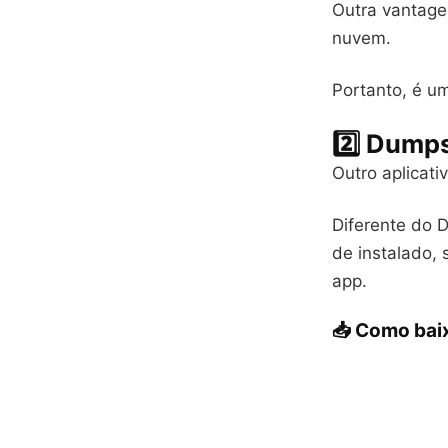
Outra vantage
nuvem.
Portanto, é u
2️⃣ Dumps
Outro aplicati
Diferente do D
de instalado,
app.
📥 Como bai