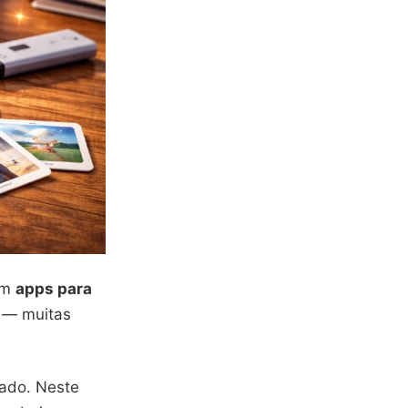
em
apps para
 — muitas
cado. Neste