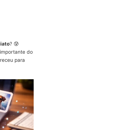
iato
? 😰
importante do
areceu para