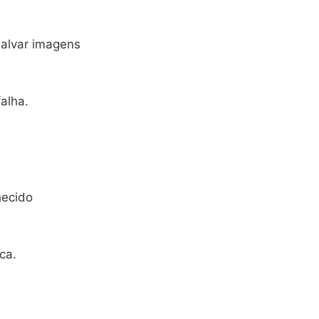
salvar imagens
alha.
hecido
ca.