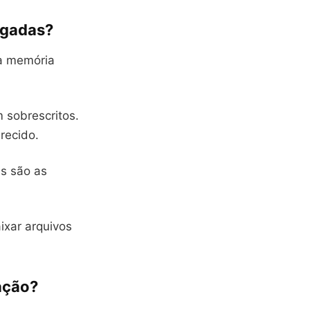
agadas?
na memória
 sobrescritos.
recido.
es são as
aixar arquivos
ação?