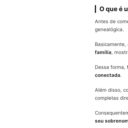
O que é 
Antes de começ
genealógica.
Basicamente, 
família
, mostr
Dessa forma, f
conectada
.
Além disso, co
completas dire
Consequenteme
seu sobreno