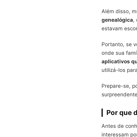
Além disso, m
genealógica
,
estavam escon
Portanto, se 
onde sua famíl
aplicativos 
utilizá-los pa
Prepare-se, p
surpreendentes
Por que 
Antes de conh
interessam po