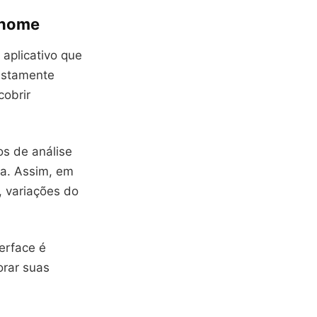
renome
aplicativo que
justamente
cobrir
os de análise
ia. Assim, em
, variações do
erface é
orar suas