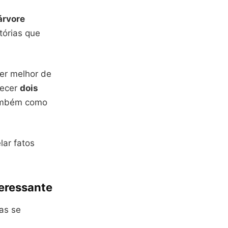
árvore
tórias que
er melhor de
hecer
dois
também como
lar fatos
teressante
as se