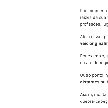
Primeiramente
raízes da sua
profissões, l
Além disso, p
veio original
Por exemplo, 
ou até de regi
Outro ponto i
distantes ou 
Assim, montar
quebra-cabeça 