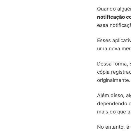
Quando algué
notificação 
essa notificaçã
Esses aplicat
uma nova men
Dessa forma, 
cópia registra
originalmente.
Além disso, a
dependendo da
mais do que a
No entanto, é