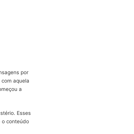
nsagens por
a com aquela
começou a
stério. Esses
o o conteúdo