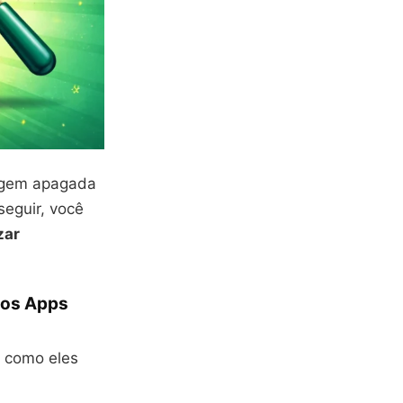
sagem apagada
seguir, você
zar
 os Apps
e como eles