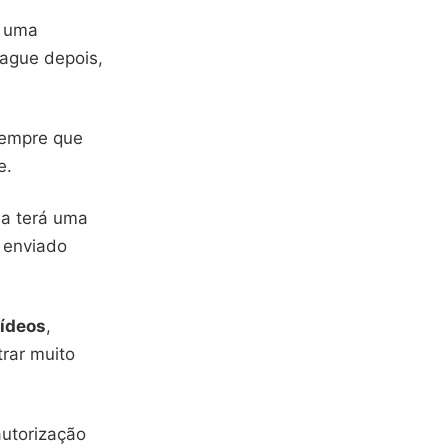
e uma
ague depois,
sempre que
e.
da terá uma
i enviado
vídeos
,
rar muito
autorização