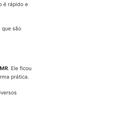
o é rápido e
s que são
MR
. Ele ficou
rma prática.
iversos