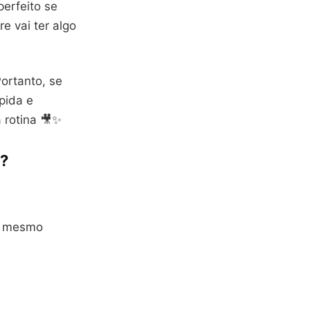
perfeito se
e vai ter algo
ortanto, se
pida e
 rotina 🎥✨
s?
ao mesmo