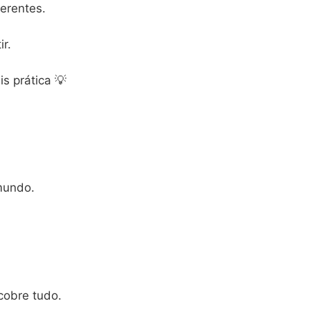
erentes.
r.
s prática 💡
mundo.
cobre tudo.