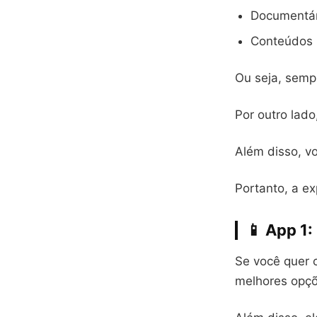
Documentár
Conteúdos i
Ou seja, sempr
Por outro lad
Além disso, v
Portanto, a ex
📱 App 1:
Se você quer
melhores opçõ