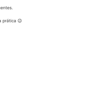
centes.
 prática 😉