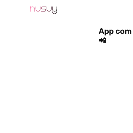
App com t
📲