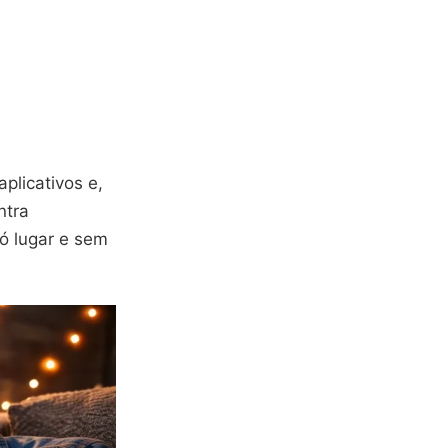
plicativos e,
ntra
ó lugar e sem