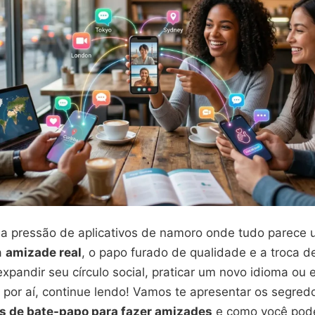
a pressão de aplicativos de namoro onde tudo parece 
a
amizade real
, o papo furado de qualidade e a troca d
xpandir seu círculo social, praticar um novo idioma ou 
a por aí, continue lendo! Vamos te apresentar os segred
s de bate-papo para fazer amizades
e como você pod