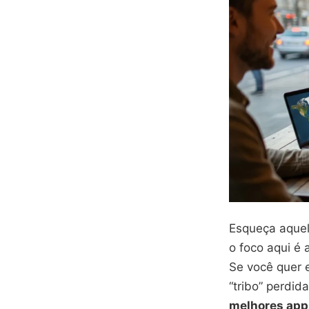
Esqueça aquel
o foco aqui é 
Se você quer e
“tribo” perdid
melhores app