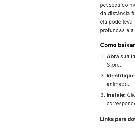
pessoas do m
da distância f
ela pode levar
profundas e si
Como baixar
Abra sua lo
Store.
Identifique
animado.
Instale:
Cli
correspond
Links para d