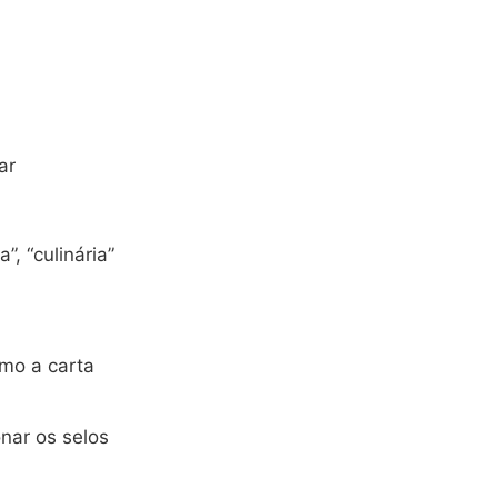
ar
, “culinária”
mo a carta
onar os selos