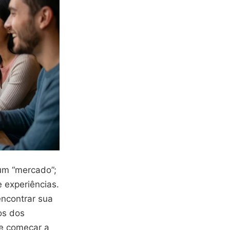
um “mercado”;
e experiências.
encontrar sua
os dos
e começar a