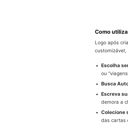
Como utilizar
Logo após cria
customizável, 
Escolha se
ou “viagens
Busca Aut
Escreva sua
demora a ch
Colecione 
das cartas 