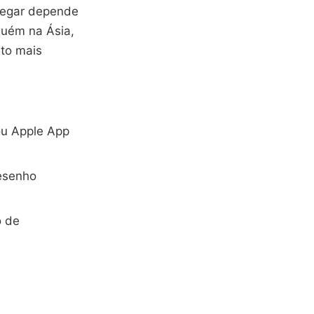
hegar depende
lguém na Ásia,
ito mais
ou Apple App
desenho
o de