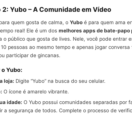
 2: Yubo – A Comunidade em Vídeo
 para quem gosta de calma, o
Yubo
é para quem ama en
tempo real! Ele é um dos
melhores apps de bate-papo 
 o público que gosta de lives. Nele, você pode entrar 
 10 pessoas ao mesmo tempo e apenas jogar conversa fo
ou participar de gincanas.
 o Yubo:
 loja:
Digite “Yubo” na busca do seu celular.
:
O ícone é amarelo vibrante.
ua idade:
O Yubo possui comunidades separadas por fai
ir a segurança de todos. Complete o processo de verifica