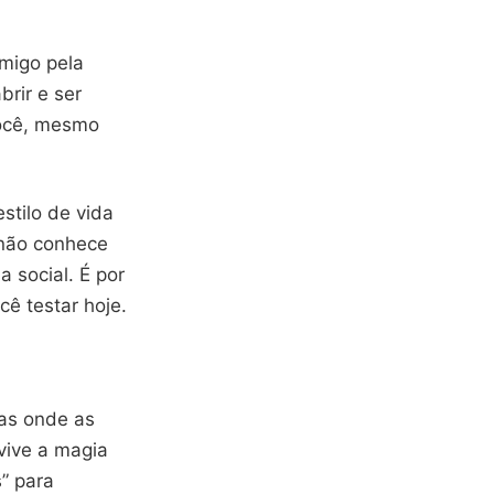
migo pela
brir e ser
ocê, mesmo
stilo de vida
não conhece
 social. É por
cê testar hoje.
as onde as
evive a magia
s” para