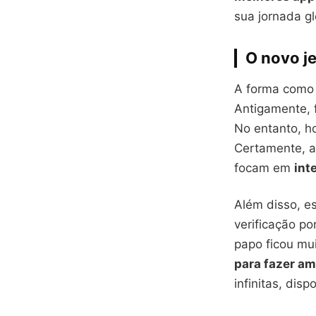
sua jornada g
O novo j
A forma como 
Antigamente, 
No entanto, ho
Certamente, a 
focam em
int
Além disso, e
verificação po
papo ficou mui
para fazer a
infinitas, disp