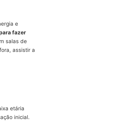
ergia e
para fazer
em salas de
ra, assistir a
xa etária
ção inicial.