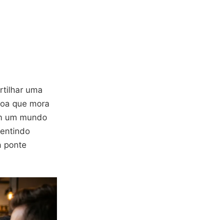
rtilhar uma
soa que mora
 Em um mundo
sentindo
a ponte