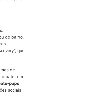
s.
u do bairro.
cas.
scovery”, que
temas de
para bater um
bate-papo
ões sociais