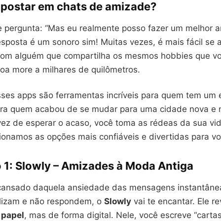
apostar em chats de amizade?
e pergunta: “Mas eu realmente posso fazer um melhor a
resposta é um sonoro sim! Muitas vezes, é mais fácil se a
om alguém que compartilha os mesmos hobbies que v
oa more a milhares de quilômetros.
sses apps são ferramentas incríveis para quem tem um e
ra quem acabou de se mudar para uma cidade nova e 
ez de esperar o acaso, você toma as rédeas da sua vida
ionamos as opções mais confiáveis e divertidas para vo
 1: Slowly – Amizades à Moda Antiga
cansado daquela ansiedade das mensagens instantâne
lizam e não respondem, o
Slowly
vai te encantar. Ele r
 papel
, mas de forma digital. Nele, você escreve “carta