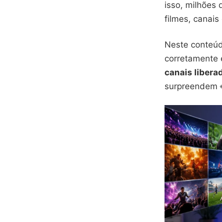
isso, milhões 
filmes, canai
Neste conteúd
corretamente 
canais libera
surpreendem 