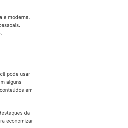
pa e moderna.
pessoais.
.
ocê pode usar
em alguns
r conteúdos em
 destaques da
ara economizar