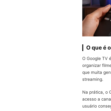
O que é 
O Google TV é
organizar film
que muita gen
streaming.
Na prática, o
acesso a canai
usuário conse