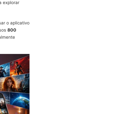
a explorar
r o aplicativo
osos
800
ealmente