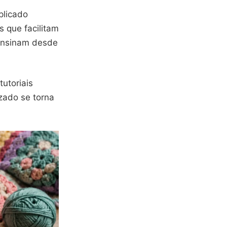
plicado
 que facilitam
 ensinam desde
utoriais
zado se torna