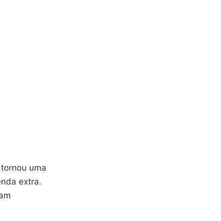
e tornou uma
enda extra.
ram