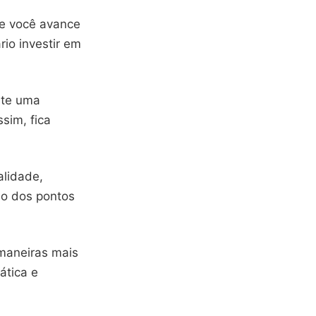
ue você avance
rio investir em
nte uma
sim, fica
alidade,
ão dos pontos
maneiras mais
ática e