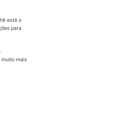
hê está o
ações para
s
o muito mais