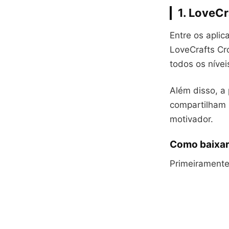
1. LoveC
Entre os apli
LoveCrafts Cro
todos os nívei
Além disso, a
compartilham p
motivador.
Como baixar
Primeiramente,