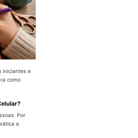
 iniciantes e
bra como
elular?
ssoas. Por
rática e