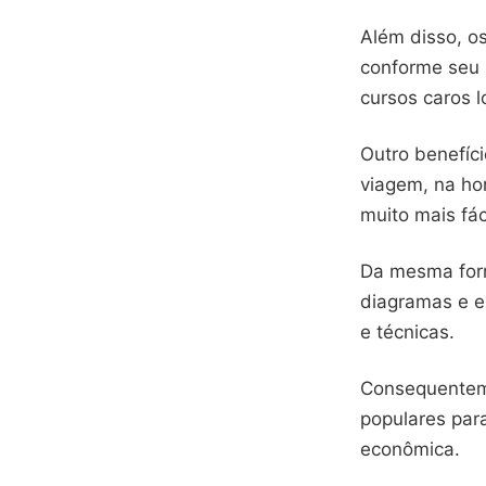
Além disso, o
conforme seu n
cursos caros l
Outro benefíci
viagem, na ho
muito mais fá
Da mesma form
diagramas e e
e técnicas.
Consequenteme
populares par
econômica.