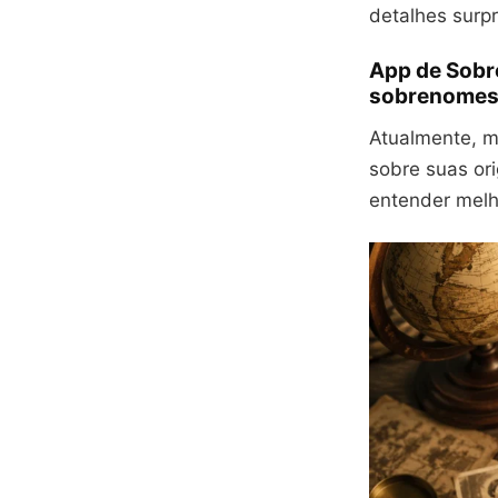
detalhes surp
App de Sobr
sobrenome
Atualmente, mi
sobre suas ori
entender melho