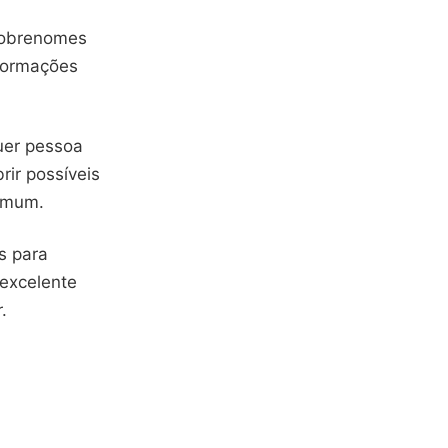
 sobrenomes
nformações
quer pessoa
ir possíveis
comum.
s para
 excelente
.