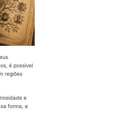
seus
s, é possível
om regiões
riosidade e
ssa forma, a