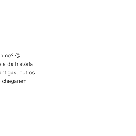
nome? 🤔
a da história
ntigas, outros
é chegarem