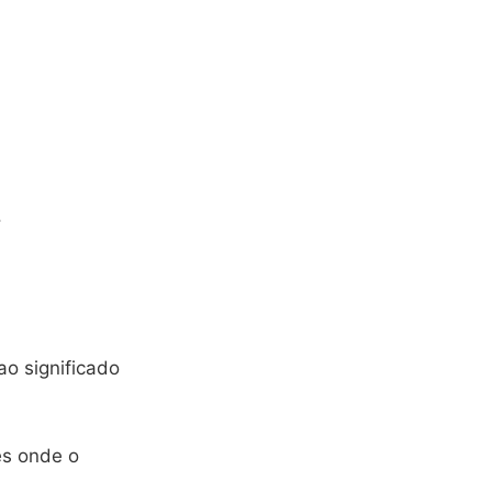
.
ao significado
es onde o