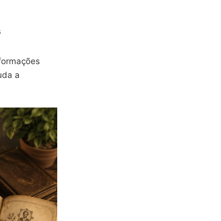
s
nformações
juda a