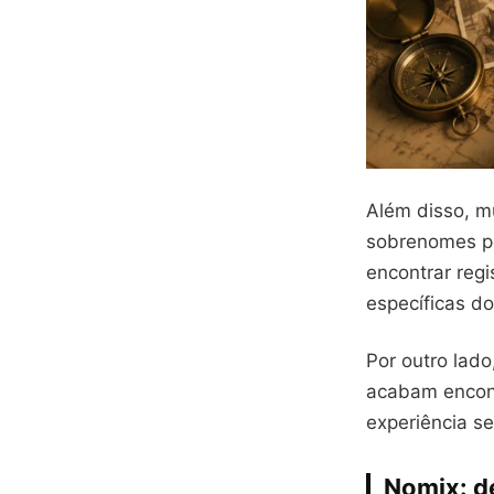
Além disso, m
sobrenomes po
encontrar reg
específicas d
Por outro lad
acabam encont
experiência s
Nomix: d