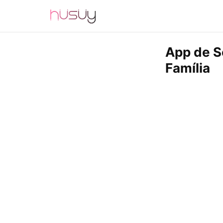
App de S
Família