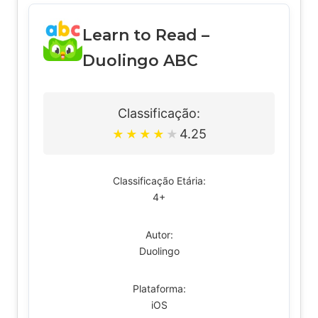
Learn to Read –
Duolingo ABC
Classificação:
4.25
★
★
★
★
★
Classificação Etária:
4+
Autor:
Duolingo
Plataforma:
iOS