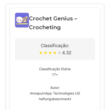
Crochet Genius –
Crocheting
Classificação:
4.32
★
★
★
★
★
Classificação Etária:
17+
Autor:
AnnapurnApp Technologies UG
haftungsbeschrankt