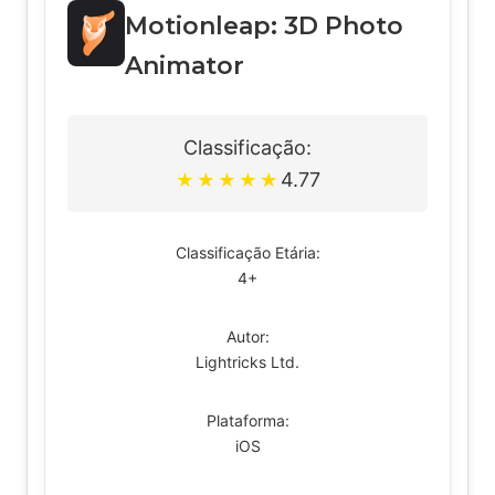
Motionleap: 3D Photo
Animator
Classificação:
4.77
★
★
★
★
★
Classificação Etária:
4+
Autor:
Lightricks Ltd.
Plataforma:
iOS