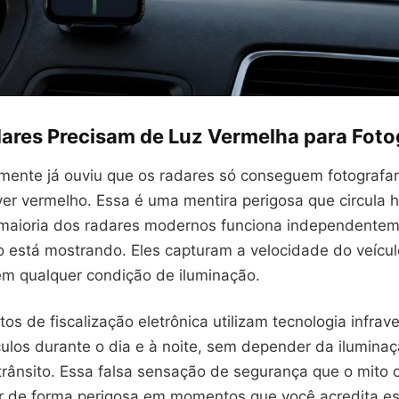
dares Precisam de Luz Vermelha para Foto
mente já ouviu que os radares só conseguem fotografar
ver vermelho. Essa é uma mentira perigosa que circula 
 maioria dos radares modernos funciona independentem
o está mostrando. Eles capturam a velocidade do veícul
 em qualquer condição de iluminação.
s de fiscalização eletrônica utilizam tecnologia infrav
culos durante o dia e à noite, sem depender da iluminaç
 trânsito. Essa falsa sensação de segurança que o mito
gir de forma perigosa em momentos que você acredita es