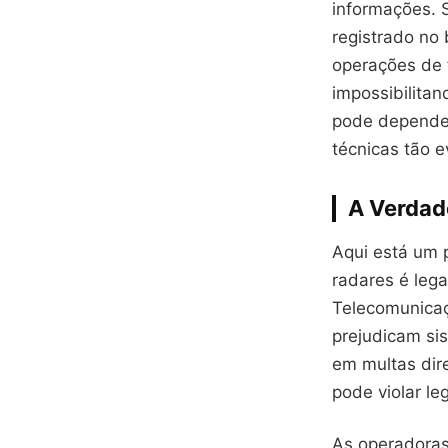
informações. 
registrado no
operações de 
impossibilitan
pode depender
técnicas tão e
A Verdad
Aqui está um p
radares é lega
Telecomunicaç
prejudicam sis
em multas dire
pode violar le
As operadoras