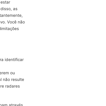
 estar
disso, as
stantemente,
ivo. Você não
limitações
a identificar
ferem ou
l não resulte
bre radares
onam através