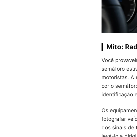
Mito: Ra
Você provavel
semáforo esti
motoristas. A
cor o semáfor
identificação
Os equipamento
fotografar veí
dos sinais de
levá-lo a diri