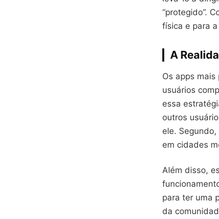
“protegido”. 
física e para a
A Realid
Os apps mais 
usuários compa
essa estratégi
outros usuário
ele. Segundo,
em cidades me
Além disso, e
funcionamento
para ter uma 
da comunidade