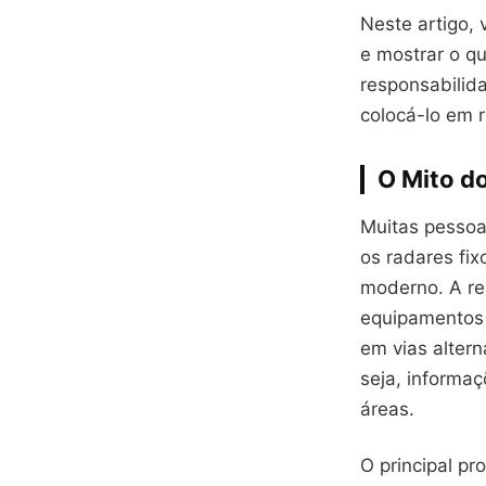
Neste artigo,
e mostrar o qu
responsabilid
colocá-lo em ri
O Mito d
Muitas pessoa
os radares fix
moderno. A re
equipamentos 
em vias altern
seja, informa
áreas.
O principal p