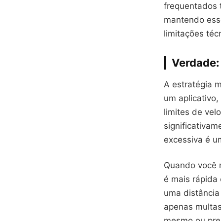
frequentados 
mantendo ess
limitações téc
Verdade:
A estratégia m
um aplicativo,
limites de ve
significativa
excessiva é um
Quando você 
é mais rápida 
uma distância
apenas multas
mesmo ou prej