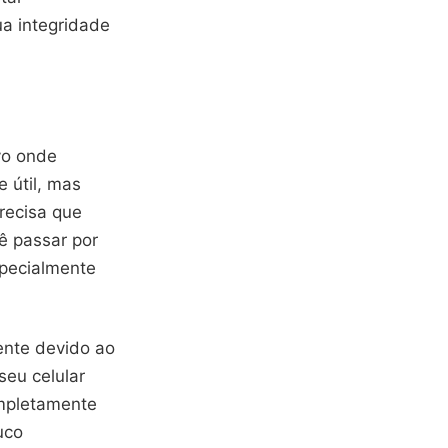
ua integridade
vo onde
 útil, mas
precisa que
ê passar por
specialmente
ente devido ao
eu celular
ompletamente
uco