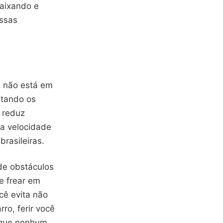
baixando e
ssas
e não está em
eitando os
 reduz
 a velocidade
brasileiras.
de obstáculos
e frear em
cê evita não
ro, ferir você
 que nenhum