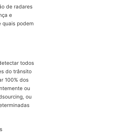
ão de radares
nça e
 e quais podem
detectar todos
s do trânsito
ar 100% dos
entemente ou
dsourcing, ou
determinadas
s