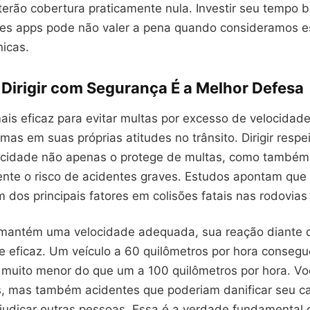
terão cobertura praticamente nula. Investir seu tempo 
es apps pode não valer a pena quando consideramos e
nicas.
 Dirigir com Segurança É a Melhor Defesa
ais eficaz para evitar multas por excesso de velocidad
 mas em suas próprias atitudes no trânsito. Dirigir resp
locidade não apenas o protege de multas, como também
mente o risco de acidentes graves. Estudos apontam que
 dos principais fatores em colisões fatais nas rodovias 
mantém uma velocidade adequada, sua reação diante 
e eficaz. Um veículo a 60 quilômetros por hora consegu
 muito menor do que um a 100 quilômetros por hora. Vo
, mas também acidentes que poderiam danificar seu car
udicar outras pessoas. Essa é a verdade fundamental