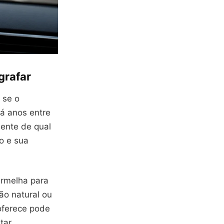
grafar
 se o
há anos entre
ente de qual
o e sua
ermelha para
ão natural ou
 oferece pode
tar