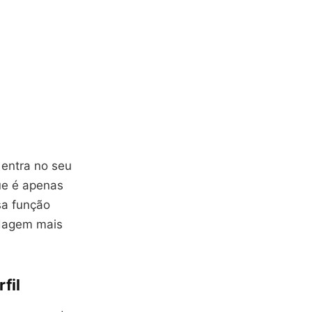
 entra no seu
ue é apenas
sa função
rdagem mais
fil