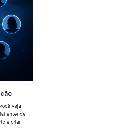
ação
você veja
cial entende
io e criar