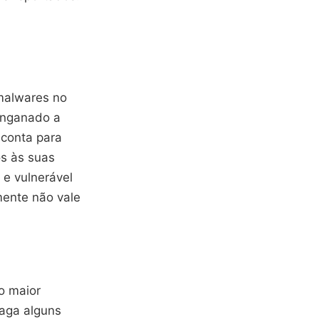
malwares no
 enganado a
 conta para
os às suas
 e vulnerável
mente não vale
o maior
paga alguns