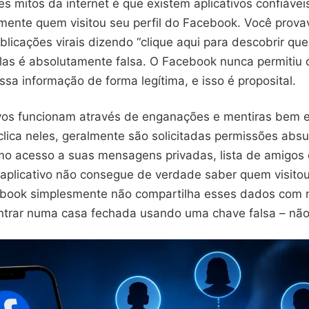
s mitos da internet é que existem aplicativos confiáve
mente quem visitou seu perfil do Facebook. Você prova
blicações virais dizendo “clique aqui para descobrir que
elas é absolutamente falsa. O Facebook nunca permitiu 
a informação de forma legítima, e isso é proposital.
ivos funcionam através de enganações e mentiras bem e
lica neles, geralmente são solicitadas permissões abs
mo acesso a suas mensagens privadas, lista de amigos e
aplicativo não consegue de verdade saber quem visitou 
book simplesmente não compartilha esses dados com 
ntrar numa casa fechada usando uma chave falsa – não 