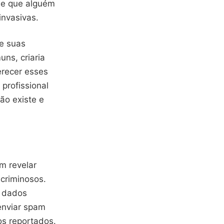
se que alguém
invasivas.
 e suas
uns, criaria
erecer esses
profissional
não existe e
m revelar
 criminosos.
s dados
enviar spam
os reportados.