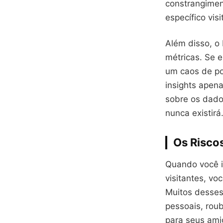
constrangimen
específico vis
Além disso, o
métricas. Se e
um caos de po
insights apena
sobre os dados
nunca existirá
Os Riscos
Quando você i
visitantes, vo
Muitos desses
pessoais, rou
para seus ami