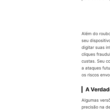
Além do roubo
seu dispositi
digitar suas 
cliques fraud
custas. Seu c
a ataques futu
os riscos envo
A Verdad
Algumas versõ
precisão na d