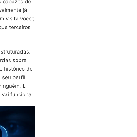
is capazes de
velmente já
m visita você”,
que terceiros
struturadas.
urdas sobre
 histórico de
seu perfil
ninguém. É
vai funcionar.