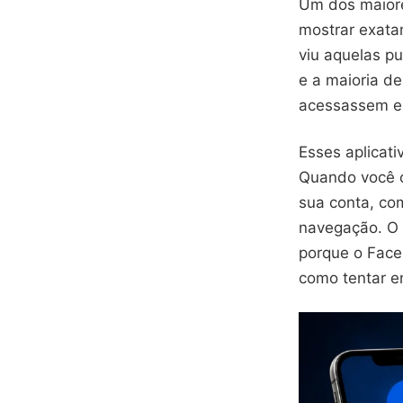
Um dos maiore
mostrar exata
viu aquelas pu
e a maioria d
acessassem ess
Esses aplicat
Quando você c
sua conta, co
navegação. O 
porque o Face
como tentar e