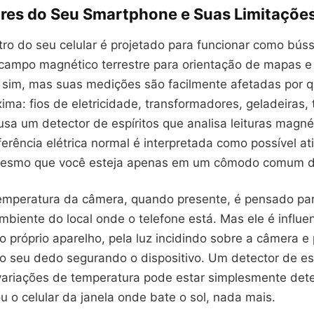
res do Seu Smartphone e Suas Limitaçõe
o do seu celular é projetado para funcionar como búss
campo magnético terrestre para orientação de mapas e
, sim, mas suas medições são facilmente afetadas por q
xima: fios de eletricidade, transformadores, geladeiras, 
sa um detector de espíritos que analisa leituras magné
ferência elétrica normal é interpretada como possível at
mesmo que você esteja apenas em um cômodo comum d
emperatura da câmera, quando presente, é pensado par
biente do local onde o telefone está. Mas ele é influe
 próprio aparelho, pela luz incidindo sobre a câmera e 
o seu dedo segurando o dispositivo. Um detector de esp
 variações de temperatura pode estar simplesmente det
 o celular da janela onde bate o sol, nada mais.