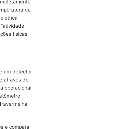
completamente
emperatura da
elétrica
“atividade
ções físicas
e um detector
ne através de
a operacional.
netômetro
nfravermelha
es e compara