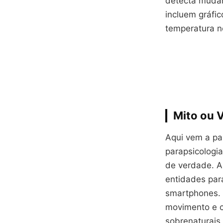
detecta mudan
incluem gráfi
temperatura n
Mito ou 
Aqui vem a par
parapsicologi
de verdade. A
entidades par
smartphones. 
movimento e c
sobrenaturais