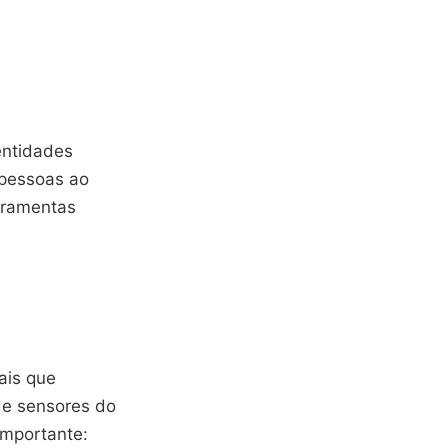
entidades
 pessoas ao
rramentas
ais que
de sensores do
mportante: