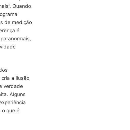
mais”. Quando
programa
ps de medição
erença é
 paranormais,
ividade
ados
cria a ilusão
na verdade
ita. Alguns
experiência
e o que é