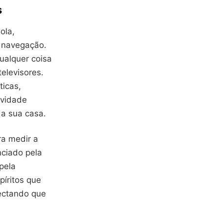
s
ola,
 navegação.
ualquer coisa
televisores.
ticas,
ividade
a sua casa.
a medir a
nciado pela
pela
íritos que
ectando que