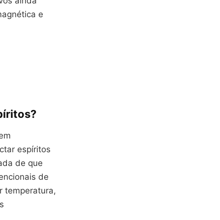
ivos ainda
magnética e
íritos?
 em
tar espíritos
vada de que
encionais de
r temperatura,
s