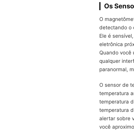
Os Senso
O magnetômetr
detectando o 
Ele é sensível
eletrônica pró
Quando você u
qualquer inter
paranormal, 
O sensor de t
temperatura am
temperatura do
temperatura d
alertar sobre
você aproximou