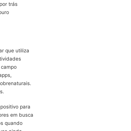
por trás
puro
r que utiliza
tividades
, campo
apps,
obrenaturais.
s.
positivo para
nsores em busca
ros quando