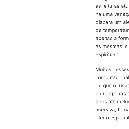
as leituras at
há uma variaç
dispara um al
de temperatur
apenas a form
as mesmas lei
espiritual”.
Muitos desses
computacionalm
de que o disp
pode apenas e
apps até inclu
imersiva, torn
efeito especia