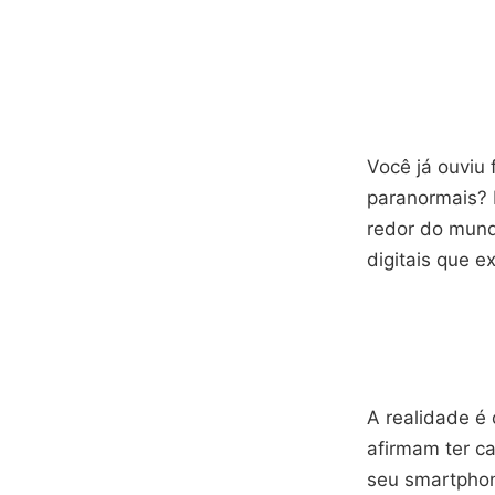
Você já ouviu 
paranormais? 
redor do mund
digitais que e
A realidade é 
afirmam ter c
seu smartphon