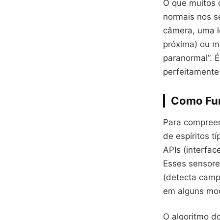
O que muitos 
normais nos s
câmera, uma l
próxima) ou m
paranormal”. 
perfeitamente 
Como Fun
Para compreen
de espíritos t
APIs (interfac
Esses sensore
(detecta camp
em alguns mod
O algoritmo d