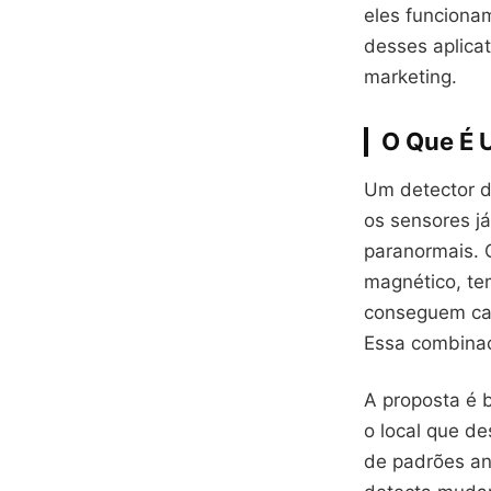
eles funciona
desses aplicat
marketing.
O Que É U
Um detector de
os sensores já
paranormais.
magnético, te
conseguem cap
Essa combinaç
A proposta é 
o local que de
de padrões an