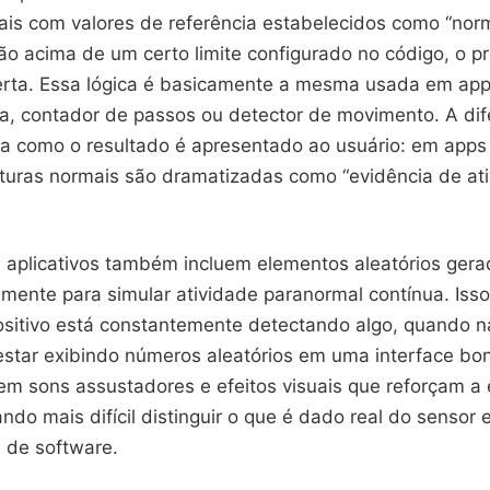
uais com valores de referência estabelecidos como “nor
ão acima de um certo limite configurado no código, o 
erta. Essa lógica é basicamente a mesma usada em ap
a, contador de passos ou detector de movimento. A dif
a como o resultado é apresentado ao usuário: em apps
turas normais são dramatizadas como “evidência de at
 aplicativos também incluem elementos aleatórios ger
ente para simular atividade paranormal contínua. Isso 
ositivo está constantemente detectando algo, quando 
star exibindo números aleatórios em uma interface bon
em sons assustadores e efeitos visuais que reforçam a 
ando mais difícil distinguir o que é dado real do sensor 
l de software.