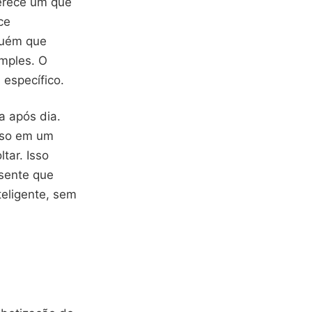
merece um que
ce
guém que
imples. O
 específico.
a após dia.
sso em um
tar. Isso
 sente que
teligente, sem