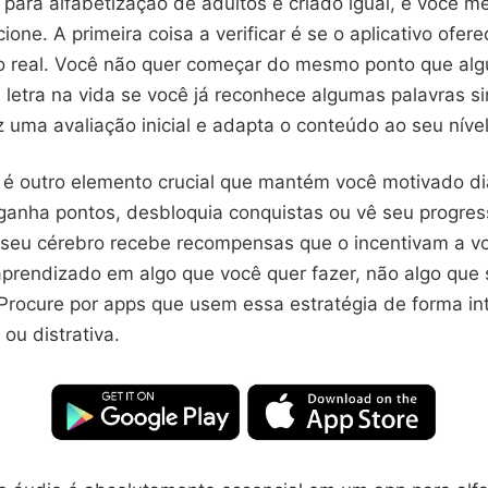
para alfabetização de adultos é criado igual, e você 
ione. A primeira coisa a verificar é se o aplicativo ofere
o real. Você não quer começar do mesmo ponto que al
 letra na vida se você já reconhece algumas palavras s
 uma avaliação inicial e adapta o conteúdo ao seu nível
 é outro elemento crucial que mantém você motivado di
anha pontos, desbloquia conquistas ou vê seu progre
, seu cérebro recebe recompensas que o incentivam a vol
aprendizado em algo que você quer fazer, não algo que
 Procure por apps que usem essa estratégia de forma in
ou distrativa.