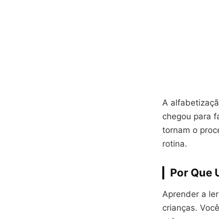
A alfabetizaçã
chegou para fa
tornam o proce
rotina.
Por Que 
Aprender a le
crianças. Voc