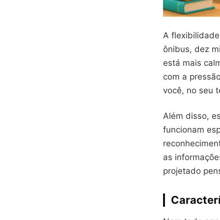
A flexibilida
ônibus, dez mi
está mais calm
com a pressão
você, no seu 
Além disso, e
funcionam esp
reconheciment
as informaçõe
projetado pe
Caracter