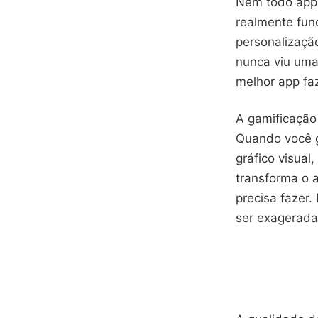
Nem todo app 
realmente func
personalizaçã
nunca viu uma
melhor app faz
A gamificação
Quando você g
gráfico visual
transforma o 
precisa fazer.
ser exagerada 