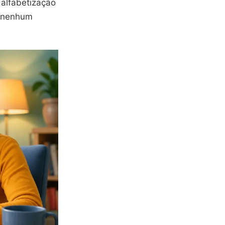
 alfabetização
e nenhum