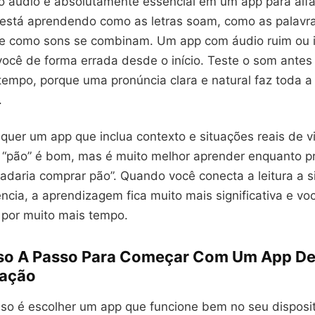
o áudio é absolutamente essencial em um app para alf
 está aprendendo como as letras soam, como as palavr
e como sons se combinam. Um app com áudio ruim ou 
você de forma errada desde o início. Teste o som antes
empo, porque uma pronúncia clara e natural faz toda a
.
uer um app que inclua contexto e situações reais de v
a “pão” é bom, mas é muito melhor aprender enquanto pr
adaria comprar pão”. Quando você conecta a leitura a s
ncia, a aprendizagem fica muito mais significativa e vo
por muito mais tempo.
so A Passo Para Começar Com Um App D
zação
sso é escolher um app que funcione bem no seu disposit