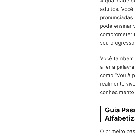
A qualidade d
adultos. Você
pronunciadas 
pode ensinar 
comprometer t
seu progresso
Você também q
a ler a palavr
como “Vou à p
realmente vive
conhecimento 
Guia Pas
Alfabeti
O primeiro pa