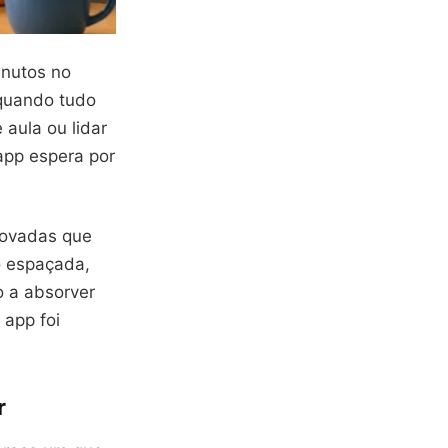
inutos no
 quando tudo
aula ou lidar
app espera por
rovadas que
o espaçada,
o a absorver
 app foi
r