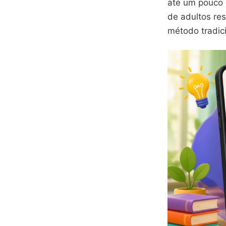
até um pouco 
de adultos re
método tradic