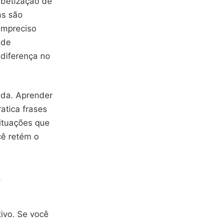
abetização de
as são
impreciso
 de
 diferença no
ida. Aprender
atica frases
ituações que
cê retém o
e
ivo. Se você