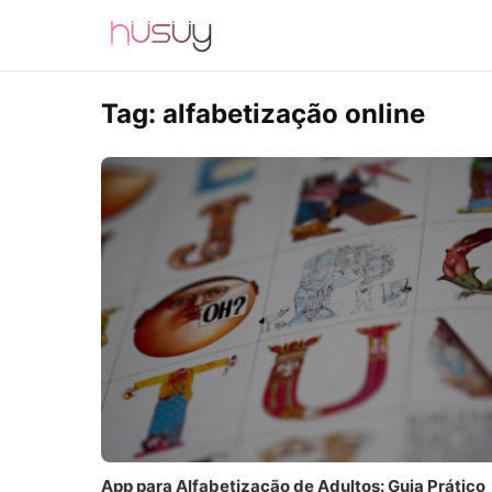
Tag:
alfabetização online
App para Alfabetização de Adultos: Guia Prático