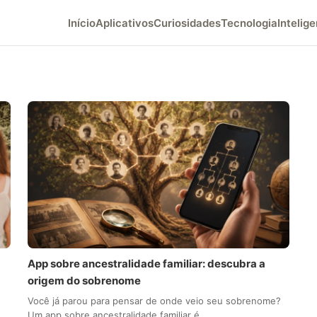
Início
Aplicativos
Curiosidades
Tecnologia
Intelige
App sobre ancestralidade familiar: descubra a
origem do sobrenome
Você já parou para pensar de onde veio seu sobrenome?
Um app sobre ancestralidade familiar é…