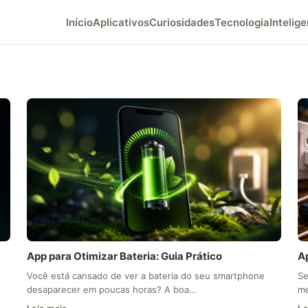
Início
Aplicativos
Curiosidades
Tecnologia
Intelige
App para Otimizar Bateria: Guia Prático
Ap
Você está cansado de ver a bateria do seu smartphone
Se
desaparecer em poucas horas? A boa…
me