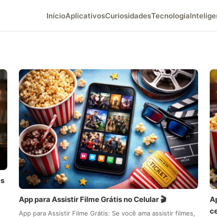
Início
Aplicativos
Curiosidades
Tecnologia
Intelige
es
App para Assistir Filme Grátis no Celular 🎬
Ap
ce
App para Assistir Filme Grátis: Se você ama assistir filmes,