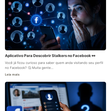
Aplicativo Para Descobrir Stalkers no Facebook 👀
Você já ficou curioso para saber quem anda visitando seu perfil
no Facebook? 🤔 Muita gente…
Leia mais