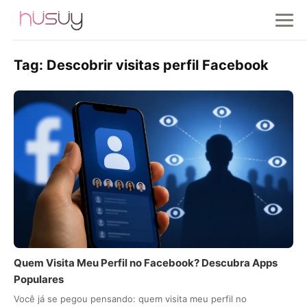
Tag:
Descobrir visitas perfil Facebook
Quem Visita Meu Perfil no Facebook? Descubra Apps
Populares
Você já se pegou pensando: quem visita meu perfil no