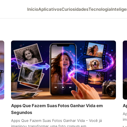
Início
Aplicativos
Curiosidades
Tecnologia
Intelige
Apps Que Fazem Suas Fotos Ganhar Vida em
A
Segundos
Ap
im
Apps Que Fazem Suas Fotos Ganhar Vida – Você já
imaginou transformar uma foto comum em…