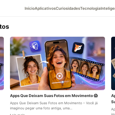
Início
Aplicativos
Curiosidades
Tecnologia
Intelige
tos
Apps Que Deixam Suas Fotos em Movimento 😱
A
S
Apps Que Deixam Suas Fotos em Movimento – Você já
imaginou pegar uma foto antiga, uma…
Ap
im