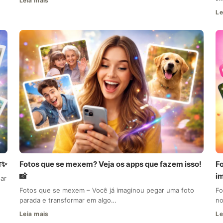
Leia mais
Le
✨
Fotos que se mexem? Veja os apps que fazem isso!
F
📸
i
ar
Fotos que se mexem – Você já imaginou pegar uma foto
Fo
parada e transformar em algo…
no
Leia mais
Le