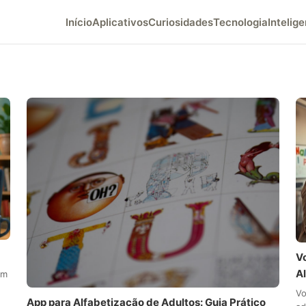
Início
Aplicativos
Curiosidades
Tecnologia
Intelige
V
A
em
Vo
App para Alfabetização de Adultos: Guia Prático