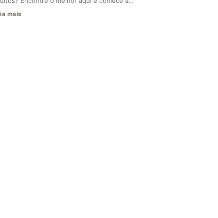
ultos? Encontre o melhor aqui e comece a…
ia mais