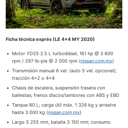
Ficha técnica exprés (LE 4×4 MY 2020)
Motor YD25 2.5 L turbodiésel, 161 hp @ 3 600
rpm / 297 lb-pie @ 2 000 rpm (
nissan.com.mx
)
Transmisión manual 6 vel. (auto 5 vel. opcional);
tracción 4×2 o 4×4
Chasis de escalera, suspensión trasera con
ballestas; frenos discos/tambores con ABS y EBD
Tanque 80 L; carga útil máx. 1 328 kg y arrastre
hasta 3 000 kg (
nissan.com.mx
)
Largo 5 255 mm, batalla 3 150 mm; consumo