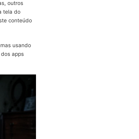
s, outros
 tela do
este conteúdo
tasmas usando
m dos apps