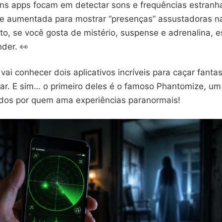
ns apps focam em detectar sons e frequências estranha
e aumentada para mostrar “presenças” assustadoras na
nto, se você gosta de mistério, suspense e adrenalina, 
nder. 👀
 vai conhecer dois aplicativos incríveis para caçar fan
lar. E sim… o primeiro deles é o famoso Phantomize, u
os por quem ama experiências paranormais!