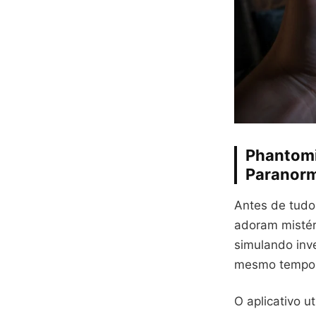
Phantomi
Paranorm
Antes de tudo
adoram mistéri
simulando inv
mesmo tempo
O aplicativo u