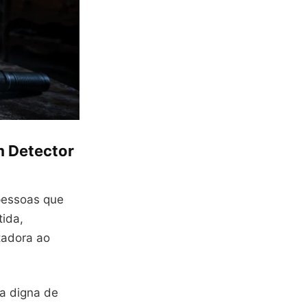
m Detector
pessoas que
tida,
tadora ao
ra digna de