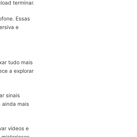
load terminar.
ofone. Essas
ersiva e
xar tudo mais
ece a explorar
r sinais
a ainda mais
var vídeos e