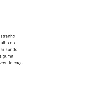
estranho
rulho no
tar sendo
 alguma
ivos de caça-