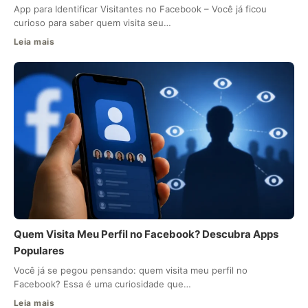
App para Identificar Visitantes no Facebook – Você já ficou
curioso para saber quem visita seu…
Leia mais
Quem Visita Meu Perfil no Facebook? Descubra Apps
Populares
Você já se pegou pensando: quem visita meu perfil no
Facebook? Essa é uma curiosidade que…
Leia mais