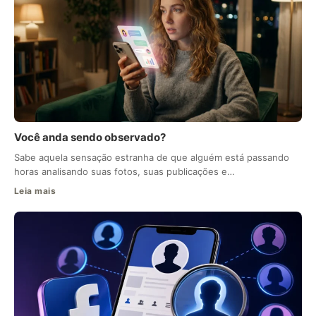
Você anda sendo observado?
Sabe aquela sensação estranha de que alguém está passando
horas analisando suas fotos, suas publicações e…
Leia mais